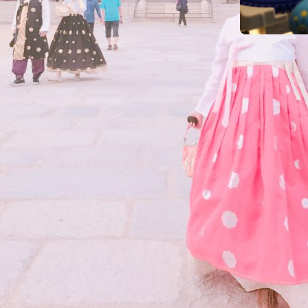
17. März 2
Leipzi
und An