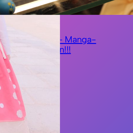
015
ger Buchmesse – Manga-
ime-Convention!!!