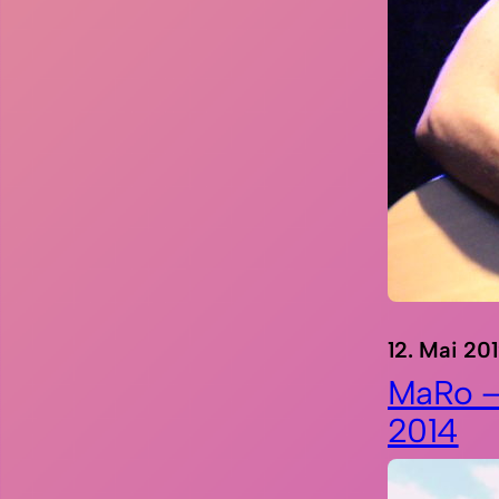
12. Mai 20
MaRo –
2014